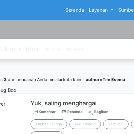
Beranda
Layanan
Sumber
an
3
dari pencarian Anda melalui kata kunci:
author=Tim Esensi
ug Box
Yuk, saling menghargai
Komentar
Penanda
Bagikan
Yugha Erlangga
Alwi Kosasih
Yam Roni