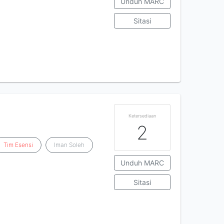
Unduh MARC
Sitasi
Ketersediaan
2
Tim
Esensi
Iman Soleh
Unduh MARC
Sitasi