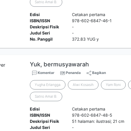
Satrio Amal B.
Edisi
Cetakan pertama
ISBN/ISSN
978-602-6847-46-1
Deskripsi Fisik
-
Judul Seri
-
No. Panggil
372.83 YUG y
Yuk, bermusyawarah
Komentar
Penanda
Bagikan
Yugha Erlangga
Alwi Kosasih
Yam Roni
Satrio Amal B.
Edisi
Cetakan pertama
ISBN/ISSN
978-602-6847-48-5
Deskripsi Fisik
51 halaman: ilustrasi; 21 cm
Judul Seri
-