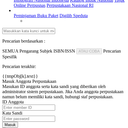
Bibliografi Nasional Indonesia
Katalog Induk Nasional
Tajuk
Online Perpusnas
Perpustakaan Nasional RI
Website Lainnya
Peminjaman Buku Paket
Digilib Speduta
Member
Pencarian berdasarkan :
SEMUA
Pengarang
Subjek
ISBN/ISSN
Pencarian
ATAU COBA
Spesifik
Pencarian terakhir:
{{tmpObj[k].text}}
Masuk Anggota Perpustakaan
Masukan ID anggota serta kata sandi yang diberikan oleh
administrator sistem perpustakaan. Jika Anda anggota perpustakaan
namun belum memiliki kata sandi, hubungi staf perpustakaan.
ID Anggota
Kata Sandi