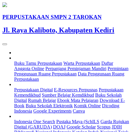
PERPUSTAKAAN SMPN 2 TAROKAN
Jl. Raya Kaliboto, Kabupaten Kediri
Beranda
Layanan
Buku Tamu Perpustakaan
Warta Perpustakaan
Daftar
Anggota Online
Perpanjang Peminjaman Mandiri
Permintaan
Penggunaan Ruang Perpustakaan
Data Penggunaan Ruang
Perpustakaan
Sumber Belajar
Perpustakaan Digital
E-Resources Perpusnas
Perpustakaan
Kemendikbud
Sumber Belajar Kemdikbud
Buku Sekolah
Digital
Rumah Belajar
Ebook Mata Pelajaran
Download E-
Book
Buku Sekolah Elektronik
Komik Online
Dicoding
Indonesia
Google Experiments
Canva
Pencarian
Indonesia One Search
Pustaka Maya (SchILS
Garda Rujukan
Digital (GARUDA)
DOAJ
Google Scholar
Scopus
JDIH